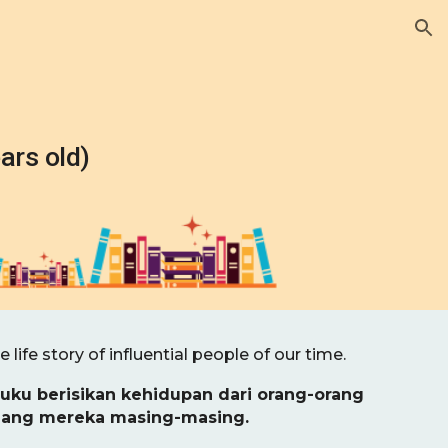
ion
ars old)
life story of influential people of our time
.
 buku berisikan kehidupan dari orang-orang
dang mereka masing-masing
.