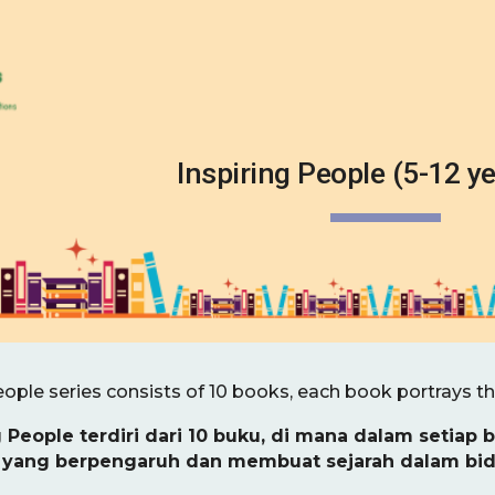
ip to main content
Skip to navigat
Inspiring People (5-12 ye
eople series consists of 10 books, each book portrays the 
g People terdiri dari 10 buku, di mana dalam setiap
yang berpengaruh dan membuat sejarah dalam bi